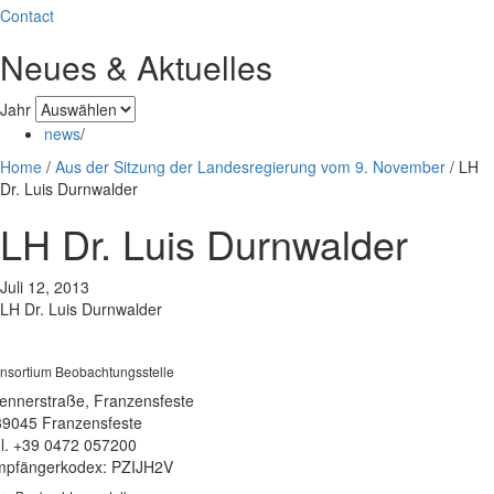
Contact
Neues & Aktuelles
Jahr
news
/
Home
/
Aus der Sitzung der Landesregierung vom 9. November
/
LH
Dr. Luis Durnwalder
LH Dr. Luis Durnwalder
Juli 12, 2013
LH Dr. Luis Durnwalder
nsortium Beobachtungsstelle
ennerstraße, Franzensfeste
39045 Franzensfeste
l. +39 0472 057200
pfängerkodex: PZIJH2V