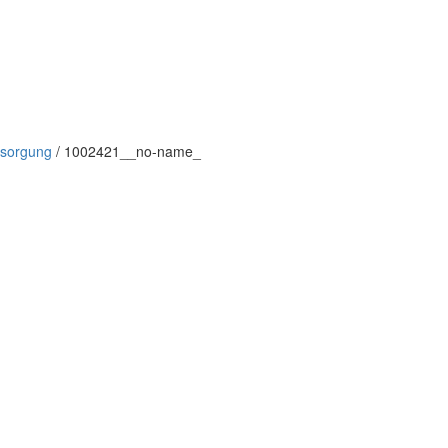
rsorgung
/
1002421__no-name_