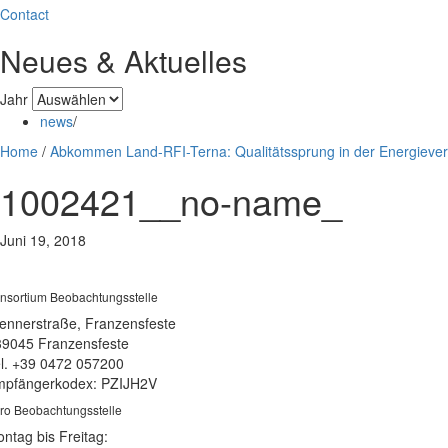
Contact
Neues & Aktuelles
Jahr
news
/
Home
/
Abkommen Land-RFI-Terna: Qualitätssprung in der Energieve
1002421__no-name_
Juni 19, 2018
nsortium Beobachtungsstelle
ennerstraße, Franzensfeste
39045 Franzensfeste
l. +39 0472 057200
pfängerkodex: PZIJH2V
ro Beobachtungsstelle
ntag bis Freitag: