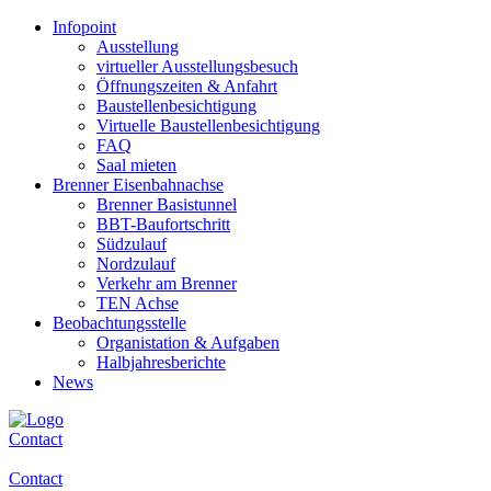
Infopoint
Ausstellung
virtueller Ausstellungsbesuch
Öffnungszeiten & Anfahrt
Baustellenbesichtigung
Virtuelle Baustellenbesichtigung
FAQ
Saal mieten
Brenner Eisenbahnachse
Brenner Basistunnel
BBT-Baufortschritt
Südzulauf
Nordzulauf
Verkehr am Brenner
TEN Achse
Beobachtungsstelle
Organistation & Aufgaben
Halbjahresberichte
News
Contact
Contact