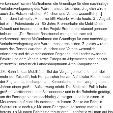
verkehrspolitischen Maßnahmen die Grundlage für eine nachhaltige
Verkehrsverlagerung des Warentransportes bilden. Zugleich wird er
auch das Reisen zwischen München und Verona wesentlich […]
Unter dem Leitmotiv „Moderne trifft Historie“ wurde heute, 31. August,
bei einer Feierstunde zu 150-Jahre Brennerbahn die Mobilität der
Zukunft und insbesondere das Projekt Brennerbasistunnel genauer
beleuchtet. „Der Brenner Basistunnel wird gemeinsam mit
verkehrspolitischen Maßnahmen die Grundlage für eine nachhaltige
Verkehrsverlagerung des Warentransportes bilden. Zugleich wird er
auch das Reisen zwischen München und Verona wesentlich
erleichtern und die verschiedenen Regionen und Länder zwischen
Bayern und dem Veneto sowie Europa im Allgemeinen noch besser
vernetzen“, unterstrich Landeshauptmann Arno Kompatscher.
„Die Bahn ist das Mobilitätsmittel der Vergangenheit und noch viel
mehr der Zukunft“, hob Kompatscher hervor. Auf lokaler Ebene habe
der Zug laut Landeshauptmann Kompatscher in den vergangenen
Jahren einen großen Aufschwung erlebt. Die Südtiroler Politik habe
große Investitionen in das Schienennetz und in die Bahnhöfe getätigt,
um die Passagierzahlen nachhaltig zu steigern und bald einen 15
Minutentakt auf allen Hauptachsen zu bieten. Zählte die Bahn in
Südtirol 2013 noch 6,2 Millionen Fahrgäste, so konnte man 2016
bereits 9,8 Millionen Fahrgäste registrieren. Langfristig will man auf bis