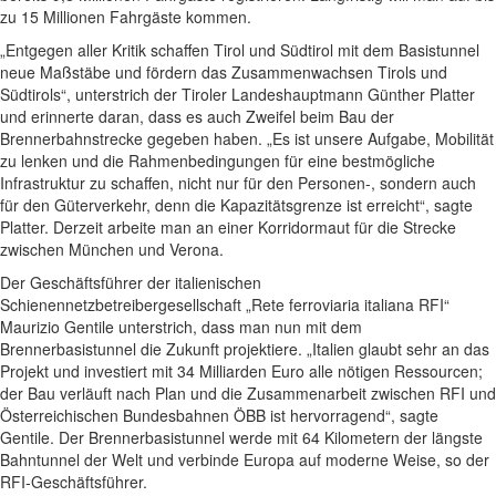
zu 15 Millionen Fahrgäste kommen.
„Entgegen aller Kritik schaffen Tirol und Südtirol mit dem Basistunnel
neue Maßstäbe und fördern das Zusammenwachsen Tirols und
Südtirols“, unterstrich der Tiroler Landeshauptmann Günther Platter
und erinnerte daran, dass es auch Zweifel beim Bau der
Brennerbahnstrecke gegeben haben. „Es ist unsere Aufgabe, Mobilität
zu lenken und die Rahmenbedingungen für eine bestmögliche
Infrastruktur zu schaffen, nicht nur für den Personen-, sondern auch
für den Güterverkehr, denn die Kapazitätsgrenze ist erreicht“, sagte
Platter. Derzeit arbeite man an einer Korridormaut für die Strecke
zwischen München und Verona.
Der Geschäftsführer der italienischen
Schienennetzbetreibergesellschaft „Rete ferroviaria italiana RFI“
Maurizio Gentile unterstrich, dass man nun mit dem
Brennerbasistunnel die Zukunft projektiere. „Italien glaubt sehr an das
Projekt und investiert mit 34 Milliarden Euro alle nötigen Ressourcen;
der Bau verläuft nach Plan und die Zusammenarbeit zwischen RFI und
Österreichischen Bundesbahnen ÖBB ist hervorragend“, sagte
Gentile. Der Brennerbasistunnel werde mit 64 Kilometern der längste
Bahntunnel der Welt und verbinde Europa auf moderne Weise, so der
RFI-Geschäftsführer.