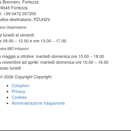
a Brennero, Fortezza
39045 Fortezza
l. +39 0472 057200
dice destinatario: PZIJH2V
ficio Osservatorio
l lunedì al venerdì:
e 09.00 – 12.00 e ore 13.00 – 17.00
stra BBT-Infopoint
 maggio a ottobre:
martedì
-domenica ore 10.00 – 18.00
 novembre ad aprile:
martedì
-domenica ore 10.00 – 16.00
hiuso
lunedì
© 2026 Copyright Copyright
Colophon
Privacy
Cookies
Amministrazione trasparente