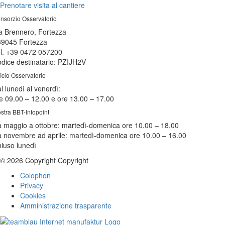
Prenotare visita al cantiere
nsorzio Osservatorio
a Brennero, Fortezza
39045 Fortezza
l. +39 0472 057200
dice destinatario: PZIJH2V
ficio Osservatorio
l lunedì al venerdì:
e 09.00 – 12.00 e ore 13.00 – 17.00
stra BBT-Infopoint
 maggio a ottobre:
martedì
-domenica ore 10.00 – 18.00
 novembre ad aprile:
martedì
-domenica ore 10.00 – 16.00
hiuso
lunedì
© 2026 Copyright Copyright
Colophon
Privacy
Cookies
Amministrazione trasparente