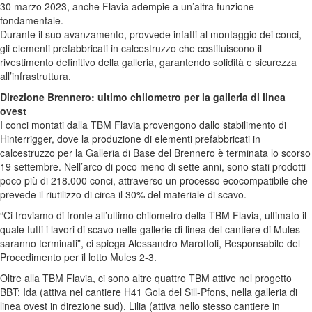
30 marzo 2023, anche Flavia adempie a un’altra funzione
fondamentale.
Durante il suo avanzamento, provvede infatti al montaggio dei conci,
gli elementi prefabbricati in calcestruzzo che costituiscono il
rivestimento definitivo della galleria, garantendo solidità e sicurezza
all’infrastruttura.
Direzione Brennero: ultimo chilometro per la galleria di linea
ovest
I conci montati dalla TBM Flavia provengono dallo stabilimento di
Hinterrigger, dove la produzione di elementi prefabbricati in
calcestruzzo per la Galleria di Base del Brennero è terminata lo scorso
19 settembre. Nell’arco di poco meno di sette anni, sono stati prodotti
poco più di 218.000 conci, attraverso un processo ecocompatibile che
prevede il riutilizzo di circa il 30% del materiale di scavo.
“Ci troviamo di fronte all’ultimo chilometro della TBM Flavia, ultimato il
quale tutti i lavori di scavo nelle gallerie di linea del cantiere di Mules
saranno terminati”, ci spiega Alessandro Marottoli, Responsabile del
Procedimento per il lotto Mules 2-3.
Oltre alla TBM Flavia, ci sono altre quattro TBM attive nel progetto
BBT: Ida (attiva nel cantiere H41 Gola del Sill-Pfons, nella galleria di
linea ovest in direzione sud), Lilia (attiva nello stesso cantiere in