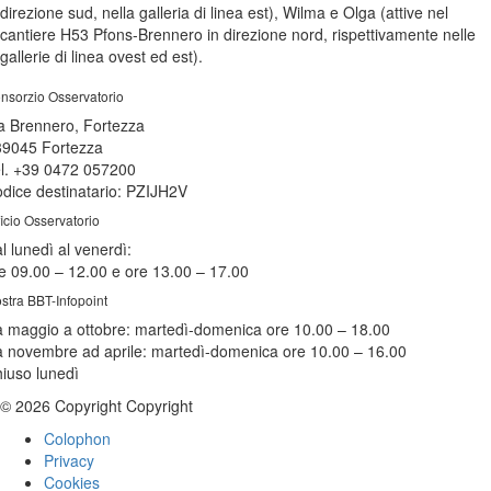
direzione sud, nella galleria di linea est), Wilma e Olga (attive nel
cantiere H53 Pfons-Brennero in direzione nord, rispettivamente nelle
gallerie di linea ovest ed est).
nsorzio Osservatorio
a Brennero, Fortezza
39045 Fortezza
l. +39 0472 057200
dice destinatario: PZIJH2V
ficio Osservatorio
l lunedì al venerdì:
e 09.00 – 12.00 e ore 13.00 – 17.00
stra BBT-Infopoint
 maggio a ottobre:
martedì
-domenica ore 10.00 – 18.00
 novembre ad aprile:
martedì
-domenica ore 10.00 – 16.00
hiuso
lunedì
© 2026 Copyright Copyright
Colophon
Privacy
Cookies