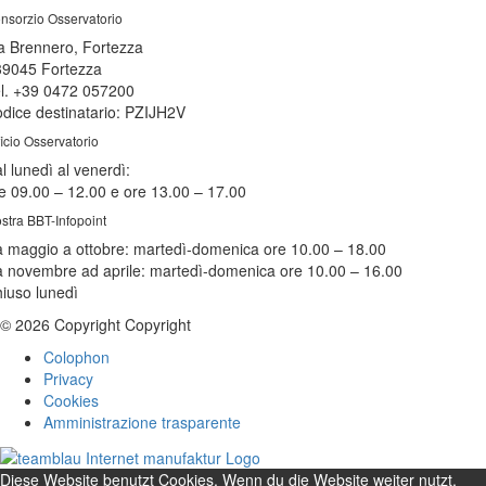
nsorzio Osservatorio
a Brennero, Fortezza
39045 Fortezza
l. +39 0472 057200
dice destinatario: PZIJH2V
ficio Osservatorio
l lunedì al venerdì:
e 09.00 – 12.00 e ore 13.00 – 17.00
stra BBT-Infopoint
 maggio a ottobre:
martedì
-domenica ore 10.00 – 18.00
 novembre ad aprile:
martedì
-domenica ore 10.00 – 16.00
hiuso
lunedì
© 2026 Copyright Copyright
Colophon
Privacy
Cookies
Amministrazione trasparente
Diese Website benutzt Cookies. Wenn du die Website weiter nutzt,