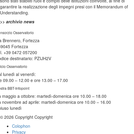
sono stati stabiliti ruoli e compiti delle istituzioni coinvolte, al fine di
garantire la realizzazione degli impegni presi con il Memorandum of
Understanding.
>> archivio
news
nsorzio Osservatorio
a Brennero, Fortezza
39045 Fortezza
l. +39 0472 057200
dice destinatario: PZIJH2V
ficio Osservatorio
l lunedì al venerdì:
e 09.00 – 12.00 e ore 13.00 – 17.00
stra BBT-Infopoint
 maggio a ottobre:
martedì
-domenica ore 10.00 – 18.00
 novembre ad aprile:
martedì
-domenica ore 10.00 – 16.00
hiuso
lunedì
© 2026 Copyright Copyright
Colophon
Privacy