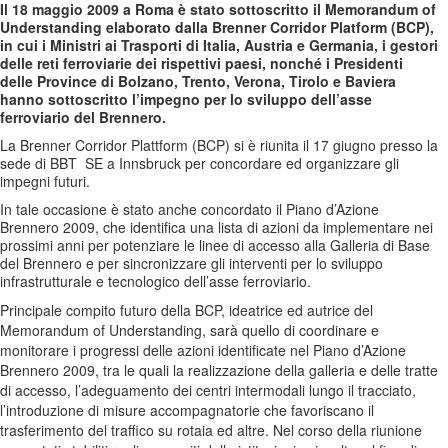
Il 18 maggio 2009 a Roma è stato sottoscritto il Memorandum of
Understanding elaborato dalla Brenner Corridor Platform (BCP),
in cui i Ministri ai Trasporti di Italia, Austria e Germania, i gestori
delle reti ferroviarie dei rispettivi paesi, nonché i Presidenti
delle Province di Bolzano, Trento, Verona, Tirolo e Baviera
hanno sottoscritto l’impegno per lo sviluppo dell’asse
ferroviario del Brennero.
La Brenner Corridor Plattform (BCP) si è riunita il 17 giugno presso la
sede di BBT
SE a Innsbruck per concordare ed organizzare gli
impegni futuri.
In tale occasione è stato anche concordato il Piano d’Azione
Brennero 2009, che identifica una lista di azioni da implementare nei
prossimi anni per potenziare le linee di accesso alla Galleria di Base
del Brennero e per sincronizzare gli interventi per lo sviluppo
infrastrutturale e tecnologico dell’asse ferroviario.
Principale compito futuro della BCP, ideatrice ed autrice del
Memorandum of Understanding, sarà quello di coordinare e
monitorare i progressi delle azioni identificate nel Piano d’Azione
Brennero 2009, tra le quali la realizzazione della galleria e delle tratte
di accesso, l’adeguamento dei centri intermodali lungo il tracciato,
l’introduzione di misure accompagnatorie che favoriscano il
trasferimento del traffico su rotaia ed altre. Nel corso della riunione