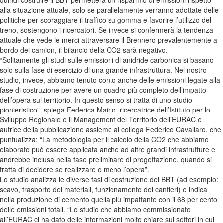
quindi costruire il BBT permetterà un risparmio di emissioni rispetto
alla situazione attuale, solo se parallelamente verranno adottate delle
politiche per scoraggiare il traffico su gomma e favorire l’utilizzo del
treno, sostengono i ricercatori. Se invece si confermerà la tendenza
attuale che vede le merci attraversare il Brennero prevalentemente a
bordo dei camion, il bilancio della CO2 sarà negativo.
“Solitamente gli studi sulle emissioni di anidride carbonica si basano
solo sulla fase di esercizio di una grande infrastruttura. Nel nostro
studio, invece, abbiamo tenuto conto anche delle emissioni legate alla
fase di costruzione per avere un quadro più completo dell’impatto
dell’opera sul territorio. In questo senso si tratta di uno studio
pionieristico”, spiega Federica Maino, ricercatrice dell’Istituto per lo
Sviluppo Regionale e il Management del Territorio dell’EURAC e
autrice della pubblicazione assieme al collega Federico Cavallaro, che
puntualizza: “La metodologia per il calcolo della CO2 che abbiamo
elaborato può essere applicata anche ad altre grandi infrastrutture e
andrebbe inclusa nella fase preliminare di progettazione, quando si
tratta di decidere se realizzare o meno l’opera”.
Lo studio analizza le diverse fasi di costruzione del BBT (ad esempio:
scavo, trasporto dei materiali, funzionamento dei cantieri) e indica
nella produzione di cemento quella più impattante con il 68 per cento
delle emissioni totali. “Lo studio che abbiamo commissionato
all’EURAC ci ha dato delle informazioni molto chiare sui settori in cui