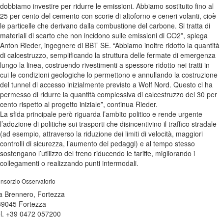
dobbiamo investire per ridurre le emissioni. Abbiamo sostituito fino al
25 per cento del cemento con scorie di altoforno e ceneri volanti, cioè
le particelle che derivano dalla combustione del carbone. Si tratta di
materiali di scarto che non incidono sulle emissioni di CO2”, spiega
Anton Rieder, ingegnere di BBT SE. “Abbiamo inoltre ridotto la quantità
di calcestruzzo, semplificando la struttura delle fermate di emergenza
lungo la linea, costruendo rivestimenti a spessore ridotto nei tratti in
cui le condizioni geologiche lo permettono e annullando la costruzione
del tunnel di accesso inizialmente previsto a Wolf Nord. Questo ci ha
permesso di ridurre la quantità complessiva di calcestruzzo del 30 per
cento rispetto al progetto iniziale”, continua Rieder.
La sfida principale però riguarda l’ambito politico e rende urgente
l’adozione di politiche sui trasporti che disincentivino il traffico stradale
(ad esempio, attraverso la riduzione dei limiti di velocità, maggiori
controlli di sicurezza, l’aumento dei pedaggi) e al tempo stesso
sostengano l’utilizzo del treno riducendo le tariffe, migliorando i
collegamenti o realizzando punti intermodali.
nsorzio Osservatorio
a Brennero, Fortezza
39045 Fortezza
l. +39 0472 057200