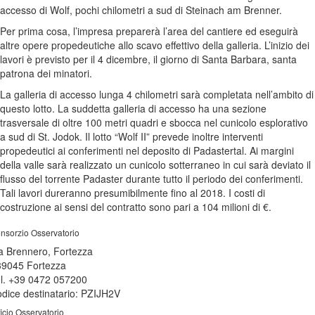
accesso di Wolf, pochi chilometri a sud di Steinach am Brenner.
Per prima cosa, l’impresa preparerà l’area del cantiere ed eseguirà
altre opere propedeutiche allo scavo effettivo della galleria. L’inizio dei
lavori è previsto per il 4 dicembre, il giorno di Santa Barbara, santa
patrona dei minatori.
La galleria di accesso lunga 4 chilometri sarà completata nell’ambito di
questo lotto. La suddetta galleria di accesso ha una sezione
trasversale di oltre 100 metri quadri e sbocca nel cunicolo esplorativo
a sud di St. Jodok. Il lotto “Wolf II” prevede inoltre interventi
propedeutici ai conferimenti nel deposito di Padastertal. Ai margini
della valle sarà realizzato un cunicolo sotterraneo in cui sarà deviato il
flusso del torrente Padaster durante tutto il periodo dei conferimenti.
Tali lavori dureranno presumibilmente fino al 2018. I costi di
costruzione ai sensi del contratto sono pari a 104 milioni di €.
nsorzio Osservatorio
a Brennero, Fortezza
39045 Fortezza
l. +39 0472 057200
dice destinatario: PZIJH2V
ficio Osservatorio