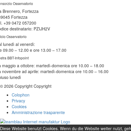
nsorzio Osservatorio
a Brennero, Fortezza
39045 Fortezza
l. +39 0472 057200
dice destinatario: PZIJH2V
ficio Osservatorio
l lunedì al venerdì:
e 09.00 – 12.00 e ore 13.00 – 17.00
stra BBT-Infopoint
 maggio a ottobre:
martedì
-domenica ore 10.00 – 18.00
 novembre ad aprile:
martedì
-domenica ore 10.00 – 16.00
hiuso
lunedì
© 2026 Copyright Copyright
Colophon
Privacy
Cookies
Amministrazione trasparente
Diese Website benutzt Cookies. Wenn du die Website weiter nutzt, ge