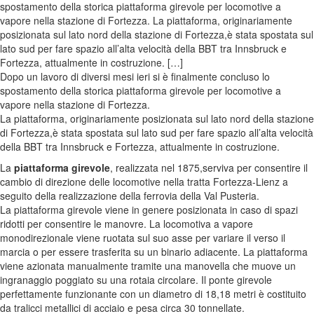
spostamento della storica piattaforma girevole per locomotive a
vapore nella stazione di Fortezza. La piattaforma, originariamente
posizionata sul lato nord della stazione di Fortezza,è stata spostata sul
lato sud per fare spazio all’alta velocità della BBT tra Innsbruck e
Fortezza, attualmente in costruzione. […]
Dopo un lavoro di diversi mesi ieri si è finalmente concluso lo
spostamento della storica piattaforma girevole per locomotive a
vapore nella stazione di Fortezza.
La piattaforma, originariamente posizionata sul lato nord della stazione
di Fortezza,è stata spostata sul lato sud per fare spazio all’alta velocità
della BBT tra Innsbruck e Fortezza, attualmente in costruzione.
La
piattaforma girevole
, realizzata nel 1875,serviva per consentire il
cambio di direzione delle locomotive nella tratta Fortezza-Lienz a
seguito della realizzazione della ferrovia della Val Pusteria.
La piattaforma girevole viene in genere posizionata in caso di spazi
ridotti per consentire le manovre. La locomotiva a vapore
monodirezionale viene ruotata sul suo asse per variare il verso il
marcia o per essere trasferita su un binario adiacente. La piattaforma
viene azionata manualmente tramite una manovella che muove un
ingranaggio poggiato su una rotaia circolare. Il ponte girevole
perfettamente funzionante con un diametro di 18,18 metri è costituito
da tralicci metallici di acciaio e pesa circa 30 tonnellate.