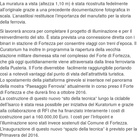
La muratura a vista (altezza 1,10 m) è stata ricostruita fedelmente
all’originale grazie a una precedente documentazione fotografica in
scala. L’anastilosi restituisce l’importanza del manufatto per la storia
della ferrovia.
Si lavorerà ancora per completare il progetto di illuminazione e per il
reinverdimento del sito. È stata prevista una connessione diretta con i
binari in stazione di Fortezza per consentire viaggi con treni d’epoca. Il
Curatorium ha inoltre in programma la riapertura della vecchia
stazione militare dismessa sita nel complesso del Forte di Fortezza,
che già oggi quotidianamente viene attraversata dalla linea ferroviaria
della Pusteria. Il Forte diverrebbe facilmente raggiungibile portando
così a notevoli vantaggi dal punto di vista dell’attrattività turistica.
Lo spostamento della piattaforma girevole si inserisce nel panorama
della mostra “Paesaggio Ferrovia” attualmente in corso preso il Forte
di Fortezza e che durerà fino a ottobre 2016.
La costruzione di questo nuovo “sito della tecnica” lungo la ciclabile
dell’Isarco è stata resa possibile per iniziativa del Kuratorium e grazie
alla collaborazione di RFI che ha finanziato interamente i costi di
costruzione pari a 160.000,00 Euro. I costi per l’Infopoint e
l’illuminazione sono stati invece sostenuti dal Comune di Fortezza.
L’inaugurazione di questo nuovo “spazio della tecnica” è previsto per la
Primavera del 2016.