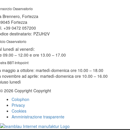
nsorzio Osservatorio
a Brennero, Fortezza
39045 Fortezza
l. +39 0472 057200
dice destinatario: PZIJH2V
ficio Osservatorio
l lunedì al venerdì:
e 09.00 – 12.00 e ore 13.00 – 17.00
stra BBT-Infopoint
 maggio a ottobre:
martedì
-domenica ore 10.00 – 18.00
 novembre ad aprile:
martedì
-domenica ore 10.00 – 16.00
hiuso
lunedì
© 2026 Copyright Copyright
Colophon
Privacy
Cookies
Amministrazione trasparente