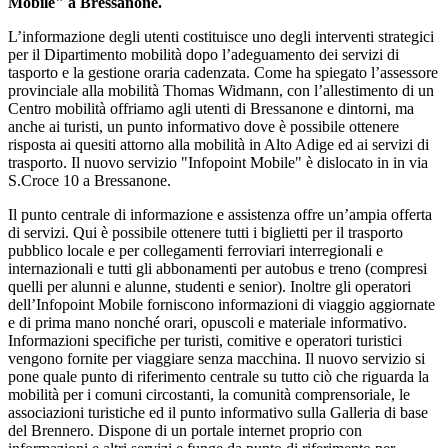
Mobile" a Bressanone.
L’informazione degli utenti costituisce uno degli interventi strategici
per il Dipartimento mobilità dopo l’adeguamento dei servizi di
tasporto e la gestione oraria cadenzata. Come ha spiegato l’assessore
provinciale alla mobilità Thomas Widmann, con l’allestimento di un
Centro mobilità offriamo agli utenti di Bressanone e dintorni, ma
anche ai turisti, un punto informativo dove è possibile ottenere
risposta ai quesiti attorno alla mobilità in Alto Adige ed ai servizi di
trasporto. Il nuovo servizio "Infopoint Mobile" è dislocato in in via
S.Croce 10 a Bressanone.
Il punto centrale di informazione e assistenza offre un’ampia offerta
di servizi. Qui è possibile ottenere tutti i biglietti per il trasporto
pubblico locale e per collegamenti ferroviari interregionali e
internazionali e tutti gli abbonamenti per autobus e treno (compresi
quelli per alunni e alunne, studenti e senior). Inoltre gli operatori
dell’Infopoint Mobile forniscono informazioni di viaggio aggiornate
e di prima mano nonché orari, opuscoli e materiale informativo.
Informazioni specifiche per turisti, comitive e operatori turistici
vengono fornite per viaggiare senza macchina. Il nuovo servizio si
pone quale punto di riferimento centrale su tutto ciò che riguarda la
mobilità per i comuni circostanti, la comunità comprensoriale, le
associazioni turistiche ed il punto informativo sulla Galleria di base
del Brennero. Dispone di un portale internet proprio con