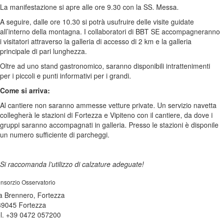
La manifestazione si apre alle ore 9.30 con la SS. Messa.
A seguire, dalle ore 10.30 si potrà usufruire delle visite guidate
all’interno della montagna. I collaboratori di BBT SE accompagneranno
i visitatori attraverso la galleria di accesso di 2 km e la galleria
principale di pari lunghezza.
Oltre ad uno stand gastronomico, saranno disponibili intrattenimenti
per i piccoli e punti informativi per i grandi.
Come si arriva:
Al cantiere non saranno ammesse vetture private. Un servizio navetta
collegherà le stazioni di Fortezza e Vipiteno con il cantiere, da dove i
gruppi saranno accompagnati in galleria. Presso le stazioni è disponile
un numero sufficiente di parcheggi.
Si raccomanda l’utilizzo di calzature adeguate!
nsorzio Osservatorio
a Brennero, Fortezza
39045 Fortezza
l. +39 0472 057200