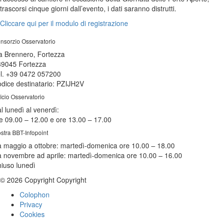
trascorsi cinque giorni dall’evento, i dati saranno distrutti.
Cliccare qui per il modulo di registrazione
nsorzio Osservatorio
a Brennero, Fortezza
39045 Fortezza
l. +39 0472 057200
dice destinatario: PZIJH2V
ficio Osservatorio
l lunedì al venerdì:
e 09.00 – 12.00 e ore 13.00 – 17.00
stra BBT-Infopoint
 maggio a ottobre:
martedì
-domenica ore 10.00 – 18.00
 novembre ad aprile:
martedì
-domenica ore 10.00 – 16.00
hiuso
lunedì
© 2026 Copyright Copyright
Colophon
Privacy
Cookies