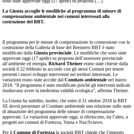
sono state approvate oggi (17 aprile) su proposta […]
La Giunta accoglie le modifiche al programma di misure di
compensazione ambientale nei comuni interessati alla
costruzione del BBT.
Il programma per le misure di compensazione in connessione con la
costruzione della Galleria di base del Brennero BBT è stato
modificato dalla
Giunta provinciale
. Le modifiche che sono state
approvate oggi (17 aprile) su proposta dell’assessore provinciale
all’ambiente ed energia,
Richard Theiner
erano state chieste dalla
società il 22 febbraio in accordo con gli stessi Comuni per tenere
presenti i nuovi sviluppi intervenuti nei territori interessati. Le
variazioni erano state accolte dal
Comitato ambientale
nel marzo
2018. “Il programma è stato modificato poiché gli interventi indicati
risultavano avere la medesima validità ecologica”, afferma Theiner.
La Giunta ha stabilito, inoltre, che entro il 31 ottobre 2018 la BBT
SE dovrà presentare al Comitato ambientale una relazione sullo stato
di attuazione del programma delle misure di compensazione
approvate. Le variazioni approvate oggi, si riferiscono, tra l’altro, a
progetti nei comuni di Fortezza, Varna e Naz/Sciaves.
Per il
Comune di Fortezza
la società BBT chiede che l’importo