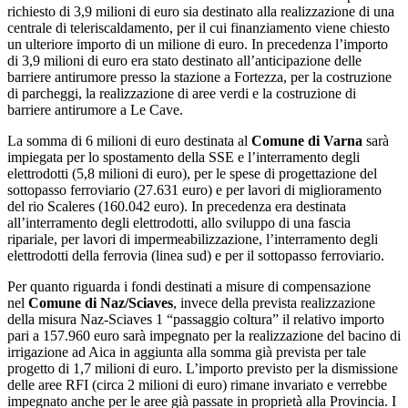
richiesto di 3,9 milioni di euro sia destinato alla realizzazione di una
centrale di teleriscaldamento, per il cui finanziamento viene chiesto
un ulteriore importo di un milione di euro. In precedenza l’importo
di 3,9 milioni di euro era stato destinato all’anticipazione delle
barriere antirumore presso la stazione a Fortezza, per la costruzione
di parcheggi, la realizzazione di aree verdi e la costruzione di
barriere antirumore a Le Cave.
La somma di 6 milioni di euro destinata al
Comune di Varna
sarà
impiegata per lo spostamento della SSE e l’interramento degli
elettrodotti (5,8 milioni di euro), per le spese di progettazione del
sottopasso ferroviario (27.631 euro) e per lavori di miglioramento
del rio Scaleres (160.042 euro). In precedenza era destinata
all’interramento degli elettrodotti, allo sviluppo di una fascia
ripariale, per lavori di impermeabilizzazione, l’interramento degli
elettrodotti della ferrovia (linea sud) e per il sottopasso ferroviario.
Per quanto riguarda i fondi destinati a misure di compensazione
nel
Comune di Naz/Sciaves
, invece della prevista realizzazione
della misura Naz-Sciaves 1 “passaggio coltura” il relativo importo
pari a 157.960 euro sarà impegnato per la realizzazione del bacino di
irrigazione ad Aica in aggiunta alla somma già prevista per tale
progetto di 1,7 milioni di euro. L’importo previsto per la dismissione
delle aree RFI (circa 2 milioni di euro) rimane invariato e verrebbe
impegnato anche per le aree già passate in proprietà alla Provincia. I