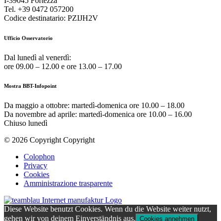
I-39045 Fortezza
Tel. +39 0472 057200
Codice destinatario: PZIJH2V
Ufficio Osservatorio
Dal lunedì al venerdì:
ore 09.00 – 12.00 e ore 13.00 – 17.00
Mostra BBT-Infopoint
Da maggio a ottobre:
martedì
-domenica ore 10.00 – 18.00
Da novembre ad aprile:
martedì
-domenica ore 10.00 – 16.00
Chiuso
lunedì
© 2026 Copyright Copyright
Colophon
Privacy
Cookies
Amministrazione trasparente
Diese Website benutzt Cookies. Wenn du die Website weiter nutzt,
gehen wir von deinem Einverständnis aus.
Cookies annehmen