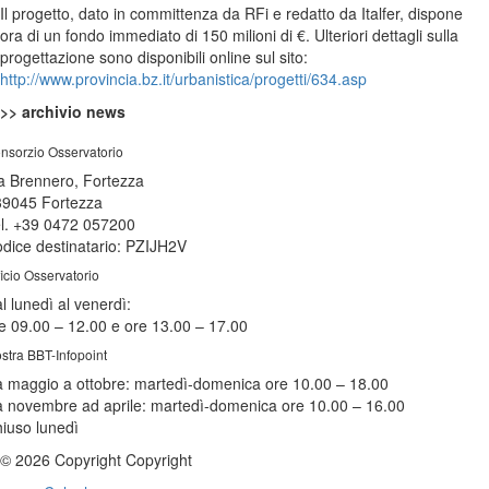
Il progetto, dato in committenza da RFi e redatto da Italfer, dispone
ora di un fondo immediato di 150 milioni di €. Ulteriori dettagli sulla
progettazione sono disponibili online sul sito:
http://www.provincia.bz.it/urbanistica/progetti/634.asp
>> archivio news
nsorzio Osservatorio
a Brennero, Fortezza
39045 Fortezza
l. +39 0472 057200
dice destinatario: PZIJH2V
ficio Osservatorio
l lunedì al venerdì:
e 09.00 – 12.00 e ore 13.00 – 17.00
stra BBT-Infopoint
 maggio a ottobre:
martedì
-domenica ore 10.00 – 18.00
 novembre ad aprile:
martedì
-domenica ore 10.00 – 16.00
hiuso
lunedì
© 2026 Copyright Copyright