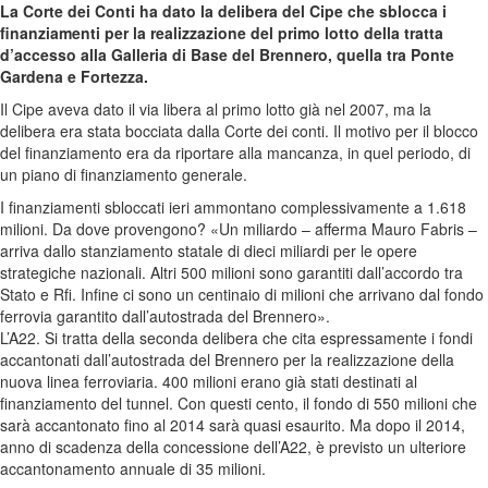
La Corte dei Conti ha dato la delibera del Cipe che sblocca i
finanziamenti per la realizzazione del primo lotto della tratta
d’accesso alla Galleria di Base del Brennero, quella tra Ponte
Gardena e Fortezza.
Il Cipe aveva dato il via libera al primo lotto già nel 2007, ma la
delibera era stata bocciata dalla Corte dei conti. Il motivo per il blocco
del finanziamento era da riportare alla mancanza, in quel periodo, di
un piano di finanziamento generale.
I finanziamenti sbloccati ieri ammontano complessivamente a 1.618
milioni. Da dove provengono? «Un miliardo – afferma Mauro Fabris –
arriva dallo stanziamento statale di dieci miliardi per le opere
strategiche nazionali. Altri 500 milioni sono garantiti dall’accordo tra
Stato e Rfi. Infine ci sono un centinaio di milioni che arrivano dal fondo
ferrovia garantito dall’autostrada del Brennero».
L’A22. Si tratta della seconda delibera che cita espressamente i fondi
accantonati dall’autostrada del Brennero per la realizzazione della
nuova linea ferroviaria. 400 milioni erano già stati destinati al
finanziamento del tunnel. Con questi cento, il fondo di 550 milioni che
sarà accantonato fino al 2014 sarà quasi esaurito. Ma dopo il 2014,
anno di scadenza della concessione dell’A22, è previsto un ulteriore
accantonamento annuale di 35 milioni.