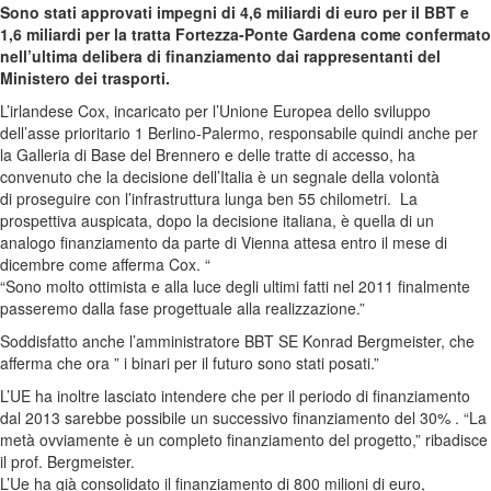
Sono stati approvati impegni di 4,6 miliardi di euro per il BBT e
1,6 miliardi per la tratta Fortezza-Ponte Gardena come confermato
nell’ultima delibera di finanziamento dai rappresentanti del
Ministero dei trasporti.
L’irlandese Cox, incaricato per l’Unione Europea dello sviluppo
dell’asse prioritario 1 Berlino-Palermo, responsabile quindi anche per
la Galleria di Base del Brennero e delle tratte di accesso, ha
convenuto che la decisione dell’Italia è un segnale della volontà
di proseguire con l’infrastruttura lunga ben 55 chilometri.
La
prospettiva auspicata, dopo la decisione italiana, è quella di un
analogo finanziamento da parte di Vienna attesa entro il mese di
dicembre come afferma Cox. “
“Sono molto ottimista e alla luce degli ultimi fatti nel 2011 finalmente
passeremo dalla fase progettuale alla realizzazione.”
Soddisfatto anche l’amministratore BBT SE Konrad Bergmeister, che
afferma che ora ” i binari per il futuro sono stati posati.”
L’UE ha inoltre lasciato intendere che per il periodo di finanziamento
dal 2013 sarebbe possibile un successivo finanziamento del 30% . “La
metà ovviamente è un completo finanziamento del progetto,” ribadisce
il prof. Bergmeister.
L’Ue ha già consolidato il finanziamento di 800 milioni di euro,