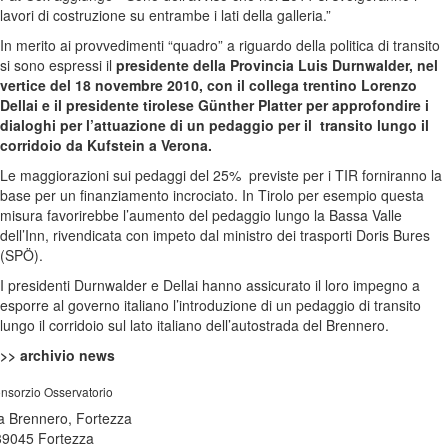
lavori di costruzione su entrambe i lati della galleria.”
In merito ai provvedimenti “quadro” a riguardo della politica di transito
si sono espressi il
presidente della Provincia Luis Durnwalder, nel
vertice del 18 novembre 2010, con il collega trentino Lorenzo
Dellai e il presidente tirolese Günther Platter per approfondire i
dialoghi per l’attuazione di un pedaggio per il
transito lungo il
corridoio da Kufstein a Verona.
Le maggiorazioni sui pedaggi del 25%
previste per i TIR forniranno la
base per un finanziamento incrociato. In Tirolo per esempio questa
misura favorirebbe l’aumento del pedaggio lungo la Bassa Valle
dell’Inn, rivendicata con impeto dal ministro dei trasporti Doris Bures
(SPÖ).
I presidenti Durnwalder e Dellai hanno assicurato il loro impegno a
esporre al governo italiano l’introduzione di un pedaggio di transito
lungo il corridoio sul lato italiano dell’autostrada del Brennero.
>> archivio news
nsorzio Osservatorio
a Brennero, Fortezza
39045 Fortezza