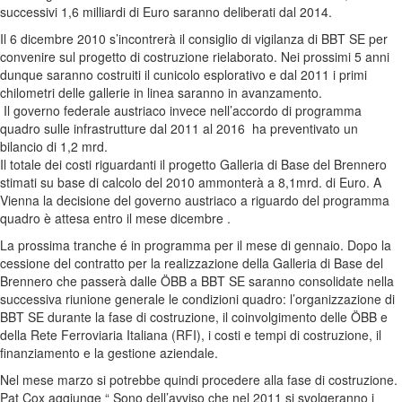
successivi 1,6 milliardi di Euro saranno deliberati dal 2014.
Il 6 dicembre 2010 s’incontrerà il consiglio di vigilanza di BBT SE per
convenire sul progetto di costruzione rielaborato. Nei prossimi 5 anni
dunque saranno costruiti il cunicolo esplorativo e dal 2011 i primi
chilometri delle gallerie in linea saranno in avanzamento.
Il governo federale austriaco invece nell’accordo di programma
quadro sulle infrastrutture dal 2011 al 2016 ha preventivato un
bilancio di 1,2 mrd.
Il totale dei costi riguardanti il progetto Galleria di Base del Brennero
stimati su base di calcolo del 2010 ammonterà a 8,1mrd. di Euro.
A
Vienna la decisione del governo austriaco a riguardo del programma
quadro è attesa entro il mese dicembre .
La prossima tranche é in programma per il mese di gennaio. Dopo la
cessione del contratto per la realizzazione della Galleria di Base del
Brennero che passerà dalle ÖBB a BBT SE saranno consolidate nella
successiva riunione generale le condizioni quadro: l’organizzazione di
BBT SE durante la fase di costruzione, il coinvolgimento delle ÖBB e
della Rete Ferroviaria Italiana (RFI), i costi e tempi di costruzione, il
finanziamento e la gestione aziendale.
Nel mese marzo si potrebbe quindi procedere alla fase di costruzione.
Pat Cox aggiunge “ Sono dell’avviso che nel 2011 si svolgeranno i