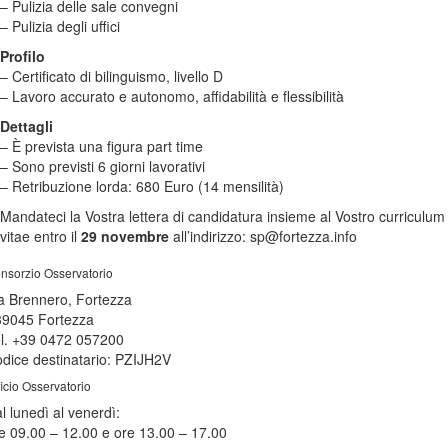
– Pulizia delle sale convegni
– Pulizia degli uffici
Profilo
– Certificato di bilinguismo, livello D
– Lavoro accurato e autonomo, affidabilità e flessibilità
Dettagli
– È prevista una figura part time
– Sono previsti 6 giorni lavorativi
– Retribuzione lorda: 680 Euro (14 mensilità)
Mandateci la Vostra lettera di candidatura insieme al Vostro curriculum
vitae entro il
29 novembre
all’indirizzo: sp@fortezza.info
nsorzio Osservatorio
a Brennero, Fortezza
39045 Fortezza
l. +39 0472 057200
dice destinatario: PZIJH2V
ficio Osservatorio
l lunedì al venerdì:
e 09.00 – 12.00 e ore 13.00 – 17.00