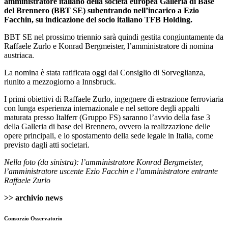
amministratore italiano della società europea Galleria di Base
del Brennero (BBT SE) subentrando nell’incarico a Ezio
Facchin, su indicazione del socio italiano TFB Holding.
BBT SE nel prossimo triennio sarà quindi gestita congiuntamente da
Raffaele Zurlo e Konrad Bergmeister, l’amministratore di nomina
austriaca.
La nomina è stata ratificata oggi dal Consiglio di Sorveglianza,
riunito a mezzogiorno a Innsbruck.
I primi obiettivi di Raffaele Zurlo, ingegnere di estrazione ferroviaria
con lunga esperienza internazionale e nel settore degli appalti
maturata presso Italferr (Gruppo FS) saranno l’avvio della fase 3
della Galleria di base del Brennero, ovvero la realizzazione delle
opere principali, e lo spostamento della sede legale in Italia, come
previsto dagli atti societari.
Nella foto (da sinistra): l’amministratore Konrad Bergmeister,
l’amministratore uscente Ezio Facchin e l’amministratore entrante
Raffaele Zurlo
>> archivio news
Consorzio Osservatorio