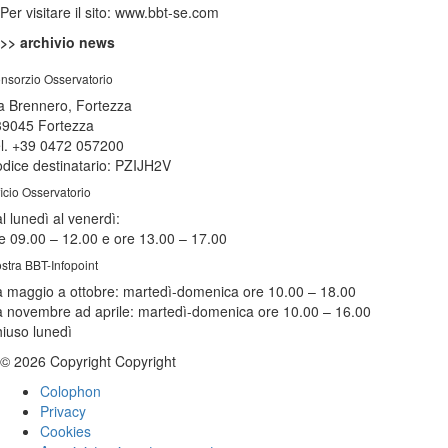
Per visitare il sito: www.bbt-se.com
>> archivio news
nsorzio Osservatorio
a Brennero, Fortezza
39045 Fortezza
l. +39 0472 057200
dice destinatario: PZIJH2V
ficio Osservatorio
l lunedì al venerdì:
e 09.00 – 12.00 e ore 13.00 – 17.00
stra BBT-Infopoint
 maggio a ottobre:
martedì
-domenica ore 10.00 – 18.00
 novembre ad aprile:
martedì
-domenica ore 10.00 – 16.00
hiuso
lunedì
© 2026 Copyright Copyright
Colophon
Privacy
Cookies