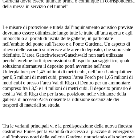
Gardena dovrà essere ultimato prima o comunque in corrispondenza
della messa in servizio del tunnel”.
Le misure di protezione e tutela dall’inquinamento acustico previste
dovranno essere ottimizzate lungo tutte le tratte all’aria aperta e agli
imbocchi o ai portali di uscita delle gallerie, in particolare
nell’ambito del ponte sull’Isarco e a Ponte Gardena. Un aspetto di
rilievo delle varianti si riferisce alle aree di deposito, che sono state
ridefinite. L’area Gatschwiesen/Gatschwald non sarà utilizzata
perché avrebbe forti ripercussioni sull’aspetto paesaggistico, quale
soluzione alternativa il deposito potrà avvenire nell’area
Unterplattner per 1,45 milioni di metri cubi, nell’area Unterplattner
per 0,5 milioni di metri cubi, presso l’area Forch per 1,65 milioni di
metri cubi e presso l’area Val di Riga di Dentro per un ammontare
compreso fra i 3,5 e i 4 milioni di metri cubi. Il deposito primario è
così la Val di Riga che per la sua posizione nelle vicinanze della
galleria di accesso Aica consente la riduzione sostanziale dei
trasporti di materiali su strada.
Tra le varianti principali vi è la predisposizione della nuova finestra
costruttiva Funes per la viabilità di accesso al piazzale di emergenza
e all’imbocco nord della galleria Gardena rinunciando alla soluzione