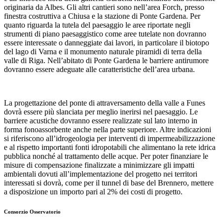
originaria da Albes. Gli altri cantieri sono nell’area Forch, presso
finestra costruttiva a Chiusa e la stazione di Ponte Gardena. Per
quanto riguarda la tutela del paesaggio le aree riportate negli
strumenti di piano paesaggistico come aree tutelate non dovranno
essere interessate o danneggiate dai lavori, in particolare il biotopo
del lago di Varna e il monumento naturale piramidi di terra della
valle di Riga. Nell’abitato di Ponte Gardena le barriere antirumore
dovranno essere adeguate alle caratteristiche dell’area urbana.
La progettazione del ponte di attraversamento della valle a Funes
dovrà essere più slanciata per meglio inerirsi nel paesaggio. Le
barriere acustiche dovranno essere realizzate sul lato interno in
forma fonoassorbente anche nella parte superiore. Altre indicazioni
si riferiscono all’idrogeologia per interventi di impermeabilizzazione
e al rispetto importanti fonti idropotabili che alimentano la rete idrica
pubblica nonché al trattamento delle acque. Per poter finanziare le
misure di compensazione finalizzate a minimizzare gli impatti
ambientali dovuti all’implementazione del progetto nei territori
interessati si dovrà, come per il tunnel di base del Brennero, mettere
a disposizione un importo pari al 2% dei costi di progetto.
Consorzio Osservatorio