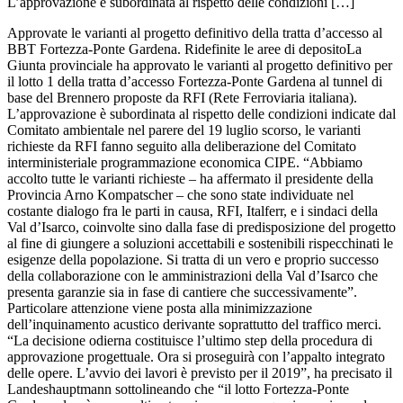
L’approvazione è subordinata al rispetto delle condizioni […]
Approvate le varianti al progetto definitivo della tratta d’accesso al
BBT Fortezza-Ponte Gardena. Ridefinite le aree di depositoLa
Giunta provinciale ha approvato le varianti al progetto definitivo per
il lotto 1 della tratta d’accesso Fortezza-Ponte Gardena al tunnel di
base del Brennero proposte da RFI (Rete Ferroviaria italiana).
L’approvazione è subordinata al rispetto delle condizioni indicate dal
Comitato ambientale nel parere del 19 luglio scorso, le varianti
richieste da RFI fanno seguito alla deliberazione del Comitato
interministeriale programmazione economica CIPE. “Abbiamo
accolto tutte le varianti richieste – ha affermato il presidente della
Provincia Arno Kompatscher – che sono state individuate nel
costante dialogo fra le parti in causa, RFI, Italferr, e i sindaci della
Val d’Isarco, coinvolte sino dalla fase di predisposizione del progetto
al fine di giungere a soluzioni accettabili e sostenibili rispecchinati le
esigenze della popolazione. Si tratta di un vero e proprio successo
della collaborazione con le amministrazioni della Val d’Isarco che
presenta garanzie sia in fase di cantiere che successivamente”.
Particolare attenzione viene posta alla minimizzazione
dell’inquinamento acustico derivante soprattutto del traffico merci.
“La decisione odierna costituisce l’ultimo step della procedura di
approvazione progettuale. Ora si proseguirà con l’appalto integrato
delle opere. L’avvio dei lavori è previsto per il 2019”, ha precisato il
Landeshauptmann sottolineando che “il lotto Fortezza-Ponte