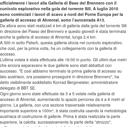
ufficialmente i lavori alla Galleria di Base del Brennero con il
cunicolo esplorativo nella gola del torrente Sill. A luglio 2010
sono cominciati i lavori di scavo a nord del Ponte Europa per la
galleria di accesso di Ahrental, sotto l’autostrada A13.
Da allora sono stati realizzati 4 km di galleria dalla gola del torrente Sill
in direzione del Passo del Brennero e questo giovedì è stata terminata
anche la galleria di accesso di Ahrental, lunga 2,4 km.
A 300 m sotto Patsch, questa galleria sfocia nel cunicolo esplorativo,
che così, per la prima volta, ha un collegamento con la galleria di
accesso.
L’ultima volata è stata effettuata alle 16:00 in punto. Gli ultimi due metri
che ancora separavano le due gallerie sono stati abbattuti con
successo. "E così abbiamo terminato la prima galleria di accesso su
lato austriaco, ora possiamo proseguire in direzione Brennero", ha
detto visibilmente soddisfatto Konrad Bergmeister, amministratore
delegato di BBT SE.
Ogni giorno sono state effettuate da 3 a 5 volate nella galleria di
accesso di Ahrental, aumentando lo spazio percorso da 4 a 6 metri al
giorno. La galleria, con una sezione trasversale relativamente
importante superiore a 100m², è stata costruita usando la metodologia
austriaca di costruzione di gallerie. Prima è stata realizzata la parte
superiore, la calotta, successivamente la parte detta "strozzo",