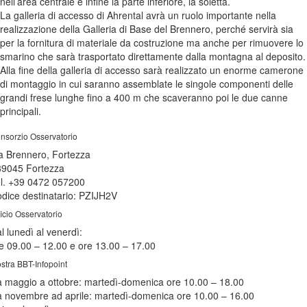
nell’area centrale e infine la parte inferiore, la soletta.
La galleria di accesso di Ahrental avrà un ruolo importante nella
realizzazione della Galleria di Base del Brennero, perché servirà sia
per la fornitura di materiale da costruzione ma anche per rimuovere lo
smarino che sarà trasportato direttamente dalla montagna al deposito.
Alla fine della galleria di accesso sarà realizzato un enorme camerone
di montaggio in cui saranno assemblate le singole componenti delle
grandi frese lunghe fino a 400 m che scaveranno poi le due canne
principali.
nsorzio Osservatorio
a Brennero, Fortezza
39045 Fortezza
l. +39 0472 057200
dice destinatario: PZIJH2V
ficio Osservatorio
l lunedì al venerdì:
e 09.00 – 12.00 e ore 13.00 – 17.00
stra BBT-Infopoint
 maggio a ottobre:
martedì
-domenica ore 10.00 – 18.00
 novembre ad aprile:
martedì
-domenica ore 10.00 – 16.00