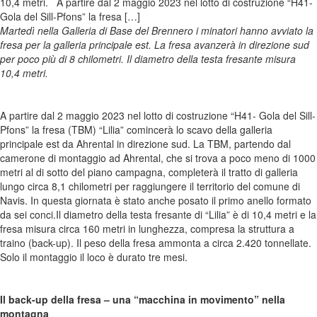
10,4 metri. A partire dal 2 maggio 2023 nel lotto di costruzione “H41-
Gola del Sill-Pfons” la fresa […]
Martedì nella Galleria di Base del Brennero i minatori hanno avviato la
fresa per la galleria principale est. La fresa avanzerà in direzione sud
per poco più di 8 chilometri. Il diametro della testa fresante misura
10,4 metri.
A partire dal 2 maggio 2023 nel lotto di costruzione “H41- Gola del Sill-
Pfons” la fresa (TBM) “Lilia” comincerà lo scavo della galleria
principale est da Ahrental in direzione sud. La TBM, partendo dal
camerone di montaggio ad Ahrental, che si trova a poco meno di 1000
metri al di sotto del piano campagna, completerà il tratto di galleria
lungo circa 8,1 chilometri per raggiungere il territorio del comune di
Navis. In questa giornata è stato anche posato il primo anello formato
da sei conci.Il diametro della testa fresante di “Lilia” è di 10,4 metri e la
fresa misura circa 160 metri in lunghezza, compresa la struttura a
traino (back-up). Il peso della fresa ammonta a circa 2.420 tonnellate.
Solo il montaggio il loco è durato tre mesi.
Il back-up della fresa – una “macchina in movimento” nella
montagna