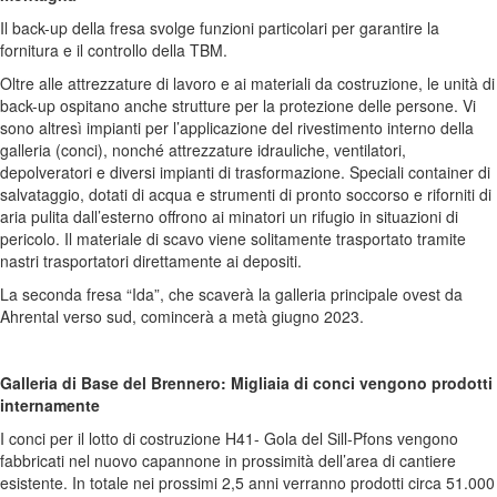
Il back-up della fresa svolge funzioni particolari per garantire la
fornitura e il controllo della TBM.
Oltre alle attrezzature di lavoro e ai materiali da costruzione, le unità di
back-up ospitano anche strutture per la protezione delle persone. Vi
sono altresì impianti per l’applicazione del rivestimento interno della
galleria (conci), nonché attrezzature idrauliche, ventilatori,
depolveratori e diversi impianti di trasformazione. Speciali container di
salvataggio, dotati di acqua e strumenti di pronto soccorso e riforniti di
aria pulita dall’esterno offrono ai minatori un rifugio in situazioni di
pericolo. Il materiale di scavo viene solitamente trasportato tramite
nastri trasportatori direttamente ai depositi.
La seconda fresa “Ida”, che scaverà la galleria principale ovest da
Ahrental verso sud, comincerà a metà giugno 2023.
Galleria di Base del Brennero: Migliaia di conci vengono prodotti
internamente
I conci per il lotto di costruzione H41- Gola del Sill-Pfons vengono
fabbricati nel nuovo capannone in prossimità dell’area di cantiere
esistente. In totale nei prossimi 2,5 anni verranno prodotti circa 51.000