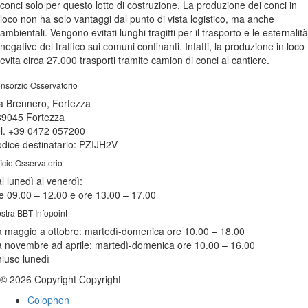
conci solo per questo lotto di costruzione. La produzione dei conci in
loco non ha solo vantaggi dal punto di vista logistico, ma anche
ambientali. Vengono evitati lunghi tragitti per il trasporto e le esternalità
negative del traffico sui comuni confinanti. Infatti, la produzione in loco
evita circa 27.000 trasporti tramite camion di conci al cantiere.
nsorzio Osservatorio
a Brennero, Fortezza
39045 Fortezza
l. +39 0472 057200
dice destinatario: PZIJH2V
ficio Osservatorio
l lunedì al venerdì:
e 09.00 – 12.00 e ore 13.00 – 17.00
stra BBT-Infopoint
 maggio a ottobre:
martedì
-domenica ore 10.00 – 18.00
 novembre ad aprile:
martedì
-domenica ore 10.00 – 16.00
hiuso
lunedì
© 2026 Copyright Copyright
Colophon