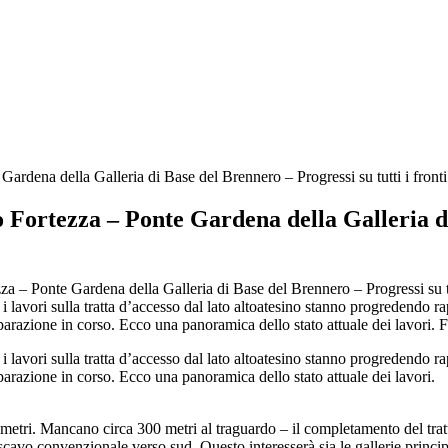
Gardena della Galleria di Base del Brennero – Progressi su tutti i fronti
o Fortezza – Ponte Gardena della Galleria di
 i lavori sulla tratta d’accesso dal lato altoatesino stanno progredendo r
arazione in corso. Ecco una panoramica dello stato attuale dei lavori. 
 i lavori sulla tratta d’accesso dal lato altoatesino stanno progredendo r
arazione in corso. Ecco una panoramica dello stato attuale dei lavori.
etri. Mancano circa 300 metri al traguardo – il completamento del trat
cavo convenzionale verso sud. Questo interesserà sia le gallerie princip