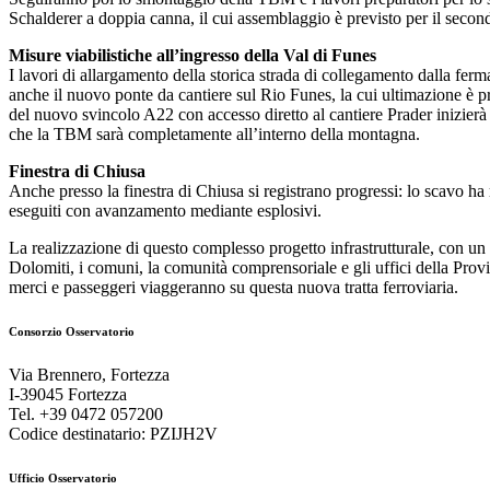
Schalderer a doppia canna, il cui assemblaggio è previsto per il secon
Misure viabilistiche all’ingresso della Val di Funes
I lavori di allargamento della storica strada di collegamento dalla fer
anche il nuovo ponte da cantiere sul Rio Funes, la cui ultimazione è pre
del nuovo svincolo A22 con accesso diretto al cantiere Prader inizierà
che la TBM sarà completamente all’interno della montagna.
Finestra di Chiusa
Anche presso la finestra di Chiusa si registrano progressi: lo scavo ha
eseguiti con avanzamento mediante esplosivi.
La realizzazione di questo complesso progetto infrastrutturale, con un v
Dolomiti, i comuni, la comunità comprensoriale e gli uffici della Provin
merci e passeggeri viaggeranno su questa nuova tratta ferroviaria.
Consorzio Osservatorio
Via Brennero, Fortezza
I-39045 Fortezza
Tel. +39 0472 057200
Codice destinatario: PZIJH2V
Ufficio Osservatorio