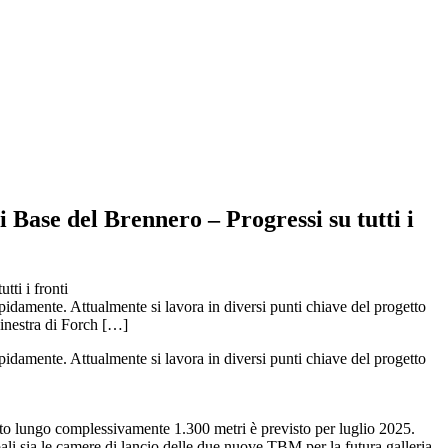
 Base del Brennero – Progressi su tutti i
apidamente. Attualmente si lavora in diversi punti chiave del progetto
Finestra di Forch […]
apidamente. Attualmente si lavora in diversi punti chiave del progetto
to lungo complessivamente 1.300 metri è previsto per luglio 2025.
ali sia le camere di lancio delle due nuove TBM per la futura galleria