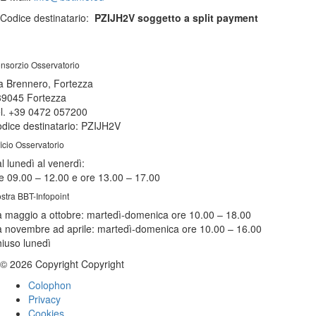
Codice destinatario:
PZIJH2V soggetto a split payment
nsorzio Osservatorio
a Brennero, Fortezza
39045 Fortezza
l. +39 0472 057200
dice destinatario: PZIJH2V
ficio Osservatorio
l lunedì al venerdì:
e 09.00 – 12.00 e ore 13.00 – 17.00
stra BBT-Infopoint
 maggio a ottobre:
martedì
-domenica ore 10.00 – 18.00
 novembre ad aprile:
martedì
-domenica ore 10.00 – 16.00
hiuso
lunedì
© 2026 Copyright Copyright
Colophon
Privacy
Cookies