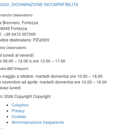
2020_DICHIARAZIONE INCOMPATIBILITA
nsorzio Osservatorio
a Brennero, Fortezza
39045 Fortezza
l. +39 0472 057200
dice destinatario: PZIJH2V
ficio Osservatorio
l lunedì al venerdì:
e 09.00 – 12.00 e ore 13.00 – 17.00
stra BBT-Infopoint
 maggio a ottobre:
martedì
-domenica ore 10.00 – 18.00
 novembre ad aprile:
martedì
-domenica ore 10.00 – 16.00
hiuso
lunedì
© 2026 Copyright Copyright
Colophon
Privacy
Cookies
Amministrazione trasparente