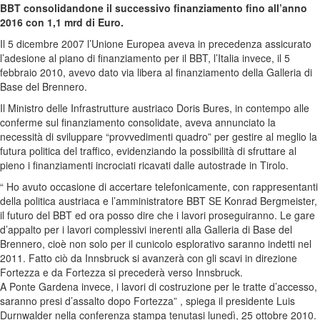
BBT consolidandone il successivo finanziamento fino all’anno
2016 con 1,1 mrd di Euro.
Il 5 dicembre 2007 l’Unione Europea aveva in precedenza assicurato
l’adesione al piano di finanziamento per il BBT, l’Italia invece, il 5
febbraio 2010, avevo dato via libera al finanziamento della Galleria di
Base del Brennero.
Il Ministro delle Infrastrutture austriaco Doris Bures, in contempo alle
conferme sul finanziamento consolidate, aveva annunciato la
necessità di sviluppare “provvedimenti quadro” per gestire al meglio la
futura politica del traffico, evidenziando la possibilità di sfruttare al
pieno i finanziamenti incrociati ricavati dalle autostrade in Tirolo.
“ Ho avuto occasione di accertare telefonicamente, con rappresentanti
della politica austriaca e l’amministratore BBT SE Konrad Bergmeister,
il futuro del BBT ed ora posso dire che i lavori proseguiranno. Le gare
d’appalto per i lavori complessivi inerenti alla Galleria di Base del
Brennero, cioè non solo per il cunicolo esplorativo saranno indetti nel
2011. Fatto ciò da Innsbruck si avanzerà con gli scavi in direzione
Fortezza e da Fortezza si precederà verso Innsbruck.
A Ponte Gardena invece, i lavori di costruzione per le tratte d’accesso,
saranno presi d’assalto dopo Fortezza” , spiega il presidente Luis
Durnwalder nella conferenza stampa tenutasi lunedì, 25 ottobre 2010.