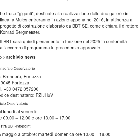
Le frese “giganti”, destinate alla realizzazione delle due gallerie in
linea, a Mules entreranno in azione appena nel 2016, in attinenza al
progetto di costruzione elaborato da BBT SE, come dichiara il direttore
Konrad Bergmeister.
Il BBT sarà quindi pienamente in funzione nel 2025 in conformità
all’accordo di programma in precedenza approvato.
>> archivio news
nsorzio Osservatorio
a Brennero, Fortezza
39045 Fortezza
l. +39 0472 057200
dice destinatario: PZIJH2V
ficio Osservatorio
l lunedì al venerdì:
e 09.00 – 12.00 e ore 13.00 – 17.00
stra BBT-Infopoint
 maggio a ottobre:
martedì
-domenica ore 10.00 – 18.00