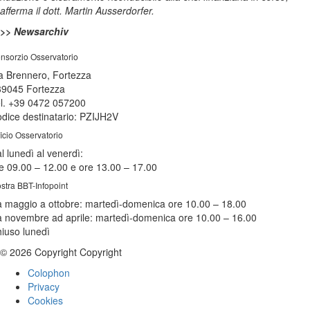
afferma il dott. Martin Ausserdorfer.
>> Newsarchiv
nsorzio Osservatorio
a Brennero, Fortezza
39045 Fortezza
l. +39 0472 057200
dice destinatario: PZIJH2V
ficio Osservatorio
l lunedì al venerdì:
e 09.00 – 12.00 e ore 13.00 – 17.00
stra BBT-Infopoint
 maggio a ottobre:
martedì
-domenica ore 10.00 – 18.00
 novembre ad aprile:
martedì
-domenica ore 10.00 – 16.00
hiuso
lunedì
© 2026 Copyright Copyright
Colophon
Privacy
Cookies