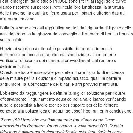
I dati emergenti dallo studio PROSE sono riferiti ai raggi delle curve
dando riscontro sui percorsi rettilinei,la loro lunghezza, la struttura
delle traverse, la qualità di ferro usata per i binari e ulteriori dati utili
alla manutenzione.
Sulla lista sono elencati aggiuntivamente i dati riguardanti il peso delle
assi del treno, la lunghezza del convoglio e il numero di treni in transito
sul tracciato.
Grazie ai valori così ottenuti è possibile riprodurre l’intensità
dell’emissione acustica tramite una simulazione al computer e
verificare l’efficienza dei numerosi provvedimenti antirumore e
definirne l’utilità.
Questo metodo è essenziale per determinare il grado di efficienza
delle misure per la riduzione d’impatto acustico, quali: le barriere
antirumore, la lubrificazione dei binari e altri provvedimenti utili.
L’obiettivo da raggiungere è definire la miglior soluzione per ridurre
effettivamente l’inquinamento acustico nella Valle Isarco verificando
tutte le possibilità a livello tecnico per esporre poi delle richieste
concrete alla politica locale, aggiunge Josef Hochrainer in conclusione.
*Sono 180 i treni che quotidianamente transitano lungo l’asse
ferroviario del Brennero, l’anno scorso invece erano 200. Questa
riduzione è sicuramente riconducibile alla crisi finanziaria in corso,