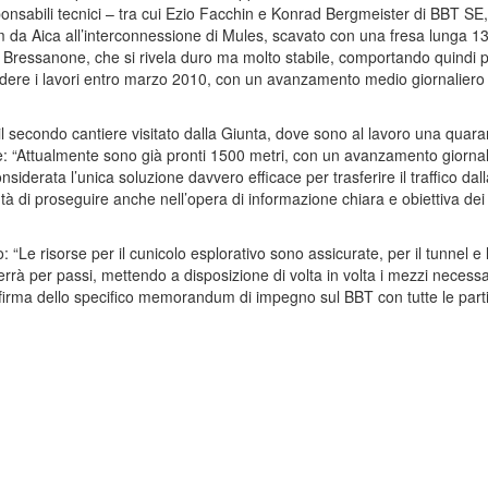
sponsabili tecnici – tra cui Ezio Facchin e Konrad Bergmeister di BBT SE
m da Aica all’interconnessione di Mules, scavato con una fresa lunga 134 
 di Bressanone, che si rivela duro ma molto stabile, comportando quindi 
ludere i lavori entro marzo 2010, con un avanzamento medio giornaliero tr
l secondo cantiere visitato dalla Giunta, dove sono al lavoro una quarant
e: “Attualmente sono già pronti 1500 metri, con un avanzamento giornali
iderata l’unica soluzione davvero efficace per trasferire il traffico dalla
 di proseguire anche nell’opera di informazione chiara e obiettiva dei ci
Le risorse per il cunicolo esplorativo sono assicurate, per il tunnel e le
verrà per passi, mettendo a disposizione di volta in volta i mezzi necess
rma dello specifico memorandum di impegno sul BBT con tutte le parti is