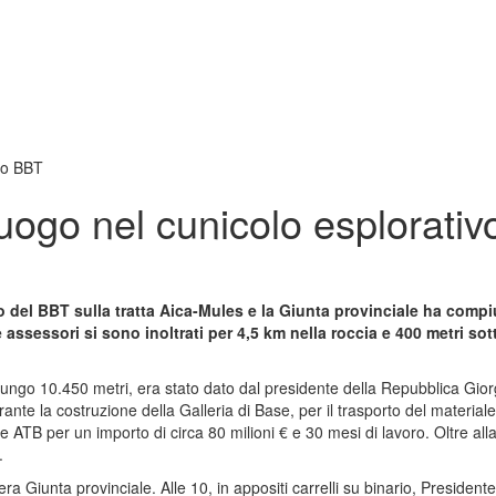
ivo BBT
luogo nel cunicolo esplorati
 del BBT sulla tratta Aica-Mules e la Giunta provinciale ha compi
ssessori si sono inoltrati per 4,5 km nella roccia e 400 metri sotto
, lungo 10.450 metri, era stato dato dal presidente della Repubblica Giorg
ante la costruzione della Galleria di Base, per il trasporto del material
 ATB per un importo di circa 80 milioni € e 30 mesi di lavoro. Oltre alla 
.
tera Giunta provinciale. Alle 10, in appositi carrelli su binario, President