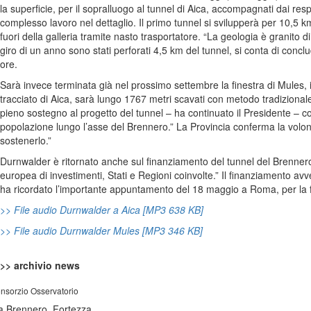
la superficie, per il sopralluogo al tunnel di Aica, accompagnati dai re
complesso lavoro nel dettaglio. Il primo tunnel si svilupperà per 10,5 k
fuori della galleria tramite nasto trasportatore. “La geologia è granito
giro di un anno sono stati perforati 4,5 km del tunnel, si conta di conc
ore.
Sarà invece terminata già nel prossimo settembre la finestra di Mules, i
tracciato di Aica, sarà lungo 1767 metri scavati con metodo tradizional
pieno sostegno al progetto del tunnel – ha continuato il Presidente – cons
popolazione lungo l’asse del Brennero.” La Provincia conferma la volontà
sostenerlo.”
Durnwalder è ritornato anche sul finanziamento del tunnel del Brennero: “
europea di investimenti, Stati e Regioni coinvolte.” Il finanziamento av
ha ricordato l’importante appuntamento del 18 maggio a Roma, per la fi
>> File audio Durnwalder a Aica [MP3 638 KB]
>> File audio Durnwalder Mules [MP3 346 KB]
>> archivio news
nsorzio Osservatorio
a Brennero, Fortezza