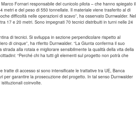
, Marco Fornari responsabile del cunicolo pilota – che hanno spiegato il
metri e del peso di 550 tonnellate. Il materiale viene trasferito al di
poche difficoltà nelle operazioni di scavo”, ha osservato Durnwalder. Nel
a 17 e 20 metri. Sono impegnati 70 tecnici distribuiti in turni nelle 24
ina di tecnici. Si sviluppa in sezione perpendicolare rispetto al
ero di cinque”, ha riferito Durnwalder. “La Giunta conferma il suo
 strada alla rotaia e migliorare sensibilmente la qualità della vita della
ttadini: “Perché chi ha tutti gli elementi sul progetto non potrà che
 tratte di accesso si sono intensificate le trattative tra UE, Banca
ari per garantire la prosecuzione del progetto. In tal senso Durnwalder
tituzionali coinvolte.