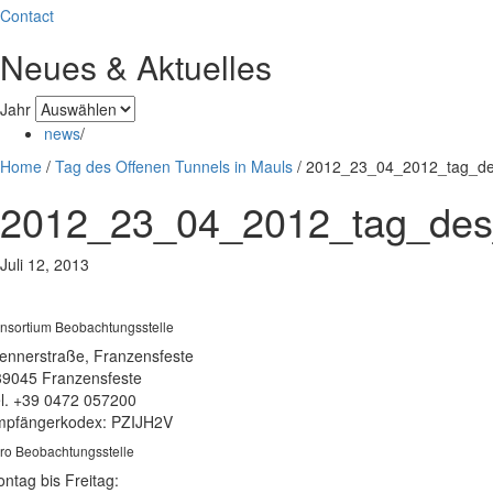
Contact
Neues & Aktuelles
Jahr
news
/
Home
/
Tag des Offenen Tunnels in Mauls
/
2012_23_04_2012_tag_des
2012_23_04_2012_tag_des_
Juli 12, 2013
nsortium Beobachtungsstelle
ennerstraße, Franzensfeste
39045 Franzensfeste
l. +39 0472 057200
pfängerkodex: PZIJH2V
ro Beobachtungsstelle
ntag bis Freitag: