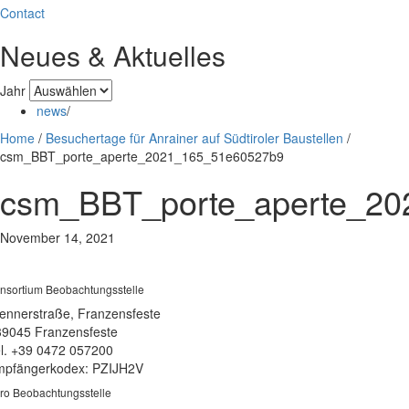
Contact
Neues & Aktuelles
Jahr
news
/
Home
/
Besuchertage für Anrainer auf Südtiroler Baustellen
/
csm_BBT_porte_aperte_2021_165_51e60527b9
csm_BBT_porte_aperte_2
November 14, 2021
nsortium Beobachtungsstelle
ennerstraße, Franzensfeste
39045 Franzensfeste
l. +39 0472 057200
pfängerkodex: PZIJH2V
ro Beobachtungsstelle