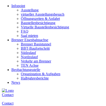
Infopoint
Ausstellung
virtueller Ausstellungsbesuch
Öffnungszeiten & Anfahrt
Baustellenbesichtigung
Virtuelle Baustellenbesichtigung
FAQ
Saal mieten
Brenner Eisenbahnachse
Brenner Basistunnel
BBT-Baufortschritt
Südzulauf
Nordzulauf
Verkehr am Brenner
TEN Achse
Beobachtungsstelle
Organistation & Aufgaben
Halbjahresberichte
News
Contact
Contact