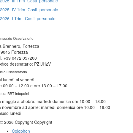
2025_
III Trim_Costi_personale
2025_
IV Trim_Costi_personale
2026_I Trim_Costi_personale
nsorzio Osservatorio
a Brennero, Fortezza
39045 Fortezza
l. +39 0472 057200
dice destinatario: PZIJH2V
ficio Osservatorio
l lunedì al venerdì:
e 09.00 – 12.00 e ore 13.00 – 17.00
stra BBT-Infopoint
 maggio a ottobre:
martedì
-domenica ore 10.00 – 18.00
 novembre ad aprile:
martedì
-domenica ore 10.00 – 16.00
hiuso
lunedì
© 2026 Copyright Copyright
Colophon