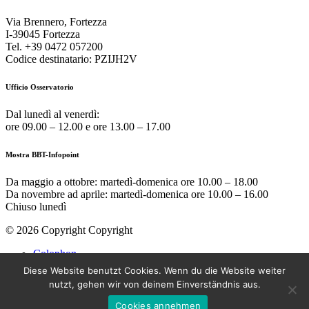
Via Brennero, Fortezza
I-39045 Fortezza
Tel. +39 0472 057200
Codice destinatario: PZIJH2V
Ufficio Osservatorio
Dal lunedì al venerdì:
ore 09.00 – 12.00 e ore 13.00 – 17.00
Mostra BBT-Infopoint
Da maggio a ottobre:
martedì
-domenica ore 10.00 – 18.00
Da novembre ad aprile:
martedì
-domenica ore 10.00 – 16.00
Chiuso
lunedì
© 2026 Copyright Copyright
Colophon
Privacy
Diese Website benutzt Cookies. Wenn du die Website weiter
Cookies
nutzt, gehen wir von deinem Einverständnis aus.
Amministrazione trasparente
Cookies annehmen